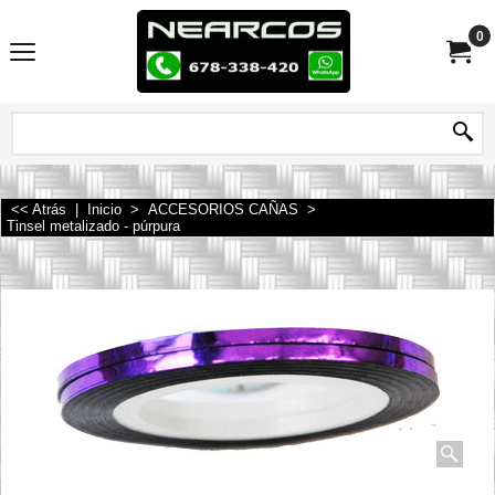
0
<< Atrás
|
Inicio
>
ACCESORIOS CAÑAS
>
Tinsel metalizado - púrpura