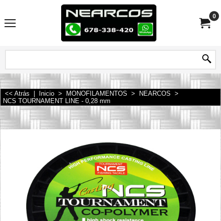
0
<< Atrás
|
Inicio
>
MONOFILAMENTOS
>
NEARCOS
>
NCS TOURNAMENT LINE - 0,28 mm